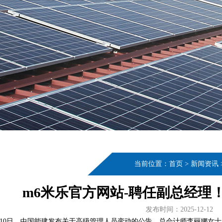
当前位置：
首页
>
新闻资讯
m6米乐官方网站-聘任副总经理
发布时间：2025-12-12
月10日，中国能建发布关于高级管理人员变动的公告。总会计师李丽娜女