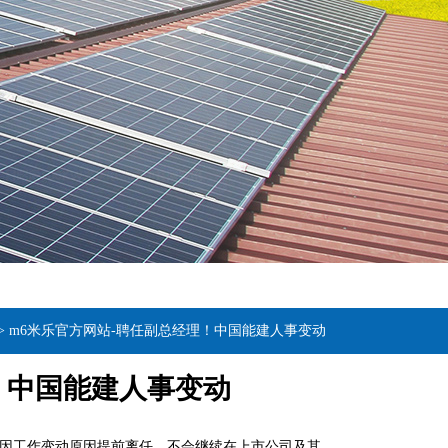
>
m6米乐官方网站-聘任副总经理！中国能建人事变动
！中国能建人事变动
士因工作变动原因提前离任，不会继续在上市公司及其