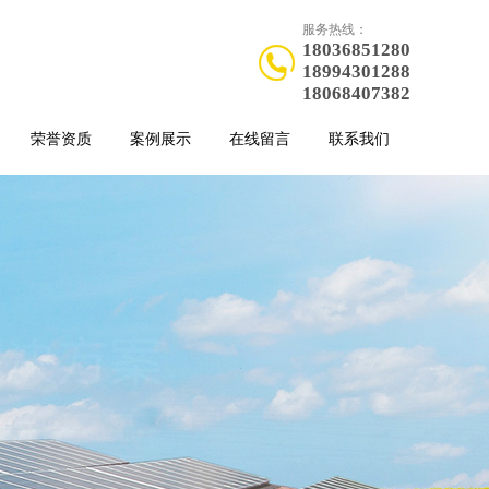
服务热线：
18036851280
18994301288
18068407382
荣誉资质
案例展示
在线留言
联系我们