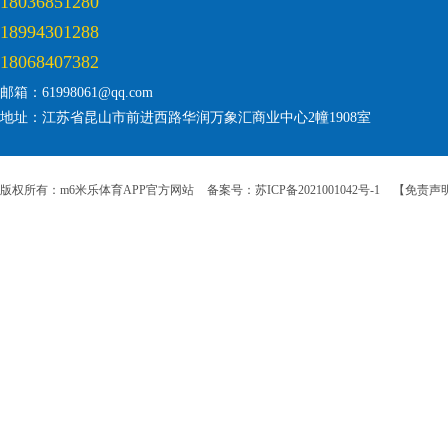
18036851280
18994301288
18068407382
邮箱：61998061@qq.com
地址：江苏省昆山市前进西路华润万象汇商业中心2幢1908室
版权所有：m6米乐体育APP官方网站
备案号：苏ICP备2021001042号-1
【免责声