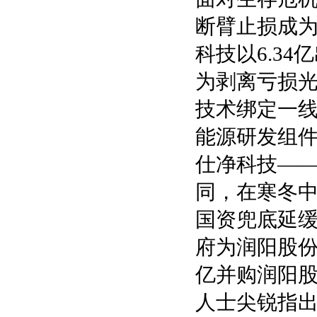
断臂止损成为
科技以6.3
为剥离亏损光
技术绑定一
能源研发组
仕净科技——
同，在寒冬
国资兜底延缓
府为润阳股份
亿并购润阳
人士尖锐指出