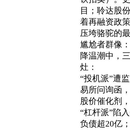
目；聆达股份
着再融资政策
压垮骆驼的
尴尬者群像：
降温潮中，
灶：
“投机派”遭
易所问询函，
股价催化剂
“杠杆派”陷
负债超20亿