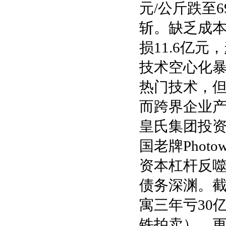
元/公斤跌至6
斩。缺乏成
损11.6亿
技术空心化暴
热门技术，但
而跨界企业产
皇氏集团投资
国老牌Phot
资本杠杆反
债务深渊。截
寓三年亏30
铁拍卖）。更