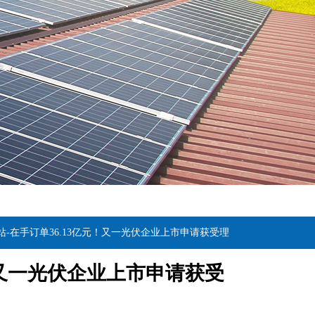
站-在手订单36.13亿元！又一光伏企业上市申请获受理
！又一光伏企业上市申请获受