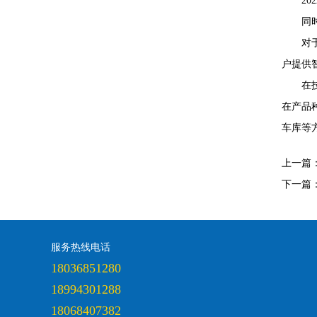
2
同
对
户提供
在
在产品
车库等
上一篇
下一篇
服务热线电话
18036851280
18994301288
18068407382