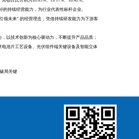
比分别为18.05%、19.17%、18.41%。
有较好的持续经营能力，为行业代表性标杆企业。
引领未来” 的经营理念，凭借持续研发能力为下游客
。
向，以技术创新为核心驱动力，不断提升产品品质；
伏电池片工艺设备、光伏组件端关键设备及智能立体
成破局关键