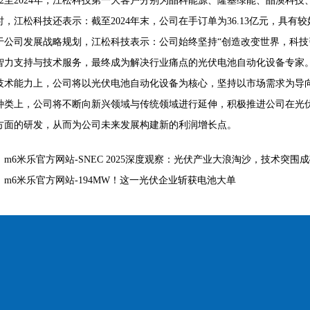
022至2024年，江松科技第一大客户分别为晶科能源、隆基绿能、晶澳科技、营收占
时，江松科技还表示：截至2024年末，公司在手订单为36.13亿元，具
于公司发展战略规划，江松科技表示：公司始终坚持“创造改变世界，科技
智力支持与技术服务，最终成为解决行业痛点的光伏电池自动化设备专家
技术能力上，公司将以光伏电池自动化设备为核心，坚持以市场需求为导
种类上，公司将不断向新兴领域与传统领域进行延伸，积极推进公司在光
方面的研发，从而为公司未来发展构建新的利润增长点。
：
m6米乐官方网站-SNEC 2025深度观察：光伏产业大浪淘沙，技术突围
：
m6米乐官方网站-194MW！这一光伏企业斩获电池大单