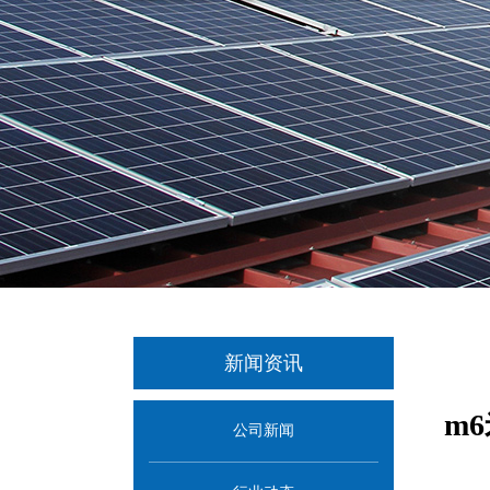
新闻资讯
m
公司新闻