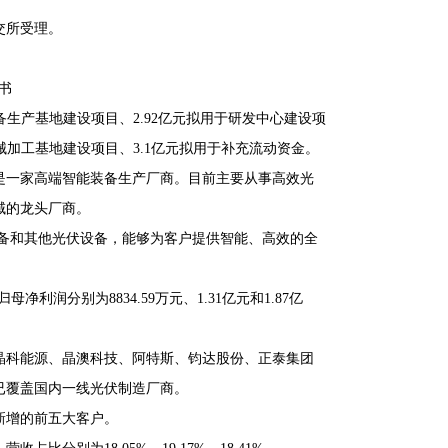
交所受理。
书
装备生产基地建设项目、2.92亿元拟用于研发中心建设项
机械加工基地建设项目、3.1亿元拟用于补充流动资金。
司，是一家高端智能装备生产厂商。目前主要从事高效光
域的龙头厂商。
设备和其他光伏设备，能够为客户提供智能、高效的全
归母净利润分别为8834.59万元、1.31亿元和1.87亿
晶科能源、晶澳科技、阿特斯、钧达股份、正泰集团
已覆盖国内一线光伏制造厂商。
年新增的前五大客户。