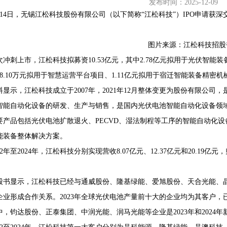
发布时间：2025-12-09
月14日，无锡江松科技股份有限公司（以下简称“江松科技”）IPO申请获深
图片来源：江松科技招股
68407382
次冲刺上市，江松科技拟募资10.53亿元，其中2.78亿元拟用于光伏智能
98.10万元拟用于智慧运营平台项目、1.11亿元拟用于宿迁智能装备精密
料显示，江松科技成立于2007年，2021年12月整体变更为股份有限公
智能自动化设备的研发、生产与销售，是国内光伏电池智能自动化设备领
要产品包括光伏电池扩散退火、PECVD、湿法制程等工序的智能自动化
能装备整体解决方案。
22年至2024年，江松科技分别实现营收8.07亿元、12.37亿元和20.19亿元，
股书显示，江松科技已经与通威股份、隆基绿能、爱旭股份、天合光能、
企业形成合作关系。2023年全球光伏电池产量前十大的企业均为其客户，
中，钧达股份、正泰集团、中润光能、润马光能等企业是2023年和2024