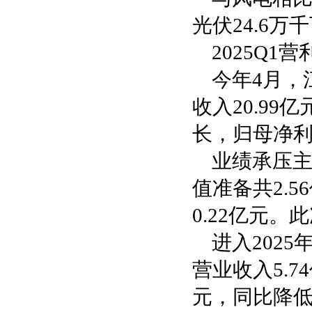
光伏24.6万
2025Q1
今年4月，
收入20.99
长，归母净利润
业绩承压主
值准备共2.
0.22亿元
进入202
营业收入5.7
元，同比降低3