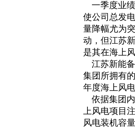
一季度业
使公司总发电
量降幅尤为突
动，但江苏
是其在海上
江苏新能
集团所拥有的
年度海上风电
依据集团内
上风电项目注
风电装机容