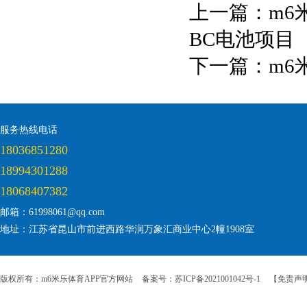
上一篇：
m6
BC电池项目
下一篇：
m6
服务热线电话
18036851280
18994301288
18068407382
邮箱：61998061@qq.com
地址：江苏省昆山市前进西路华润万象汇商业中心2幢1908室
版权所有：m6米乐体育APP官方网站
备案号：苏ICP备2021001042号-1
【免责声