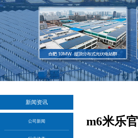
新闻资讯
m6米乐
公司新闻