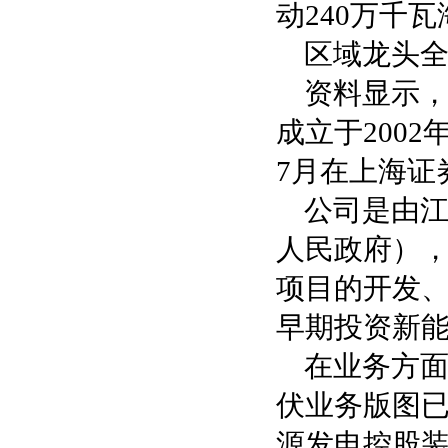
动240万千
区域龙头
资料显示
成立于200
7月在上海证
公司是由
人民政府）
项目的开发
早期投资新
在业务方
伏业务版图已
源发电控股装