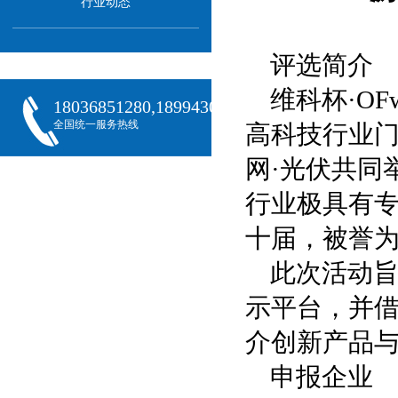
行业动态
评选简介
维科杯·O
18036851280,18994301288,18068407382
全国统一服务热线
高科技行业门
网·光伏共同
行业极具有
十届，被誉为
此次活动
示平台，并借
介创新产品
申报企业