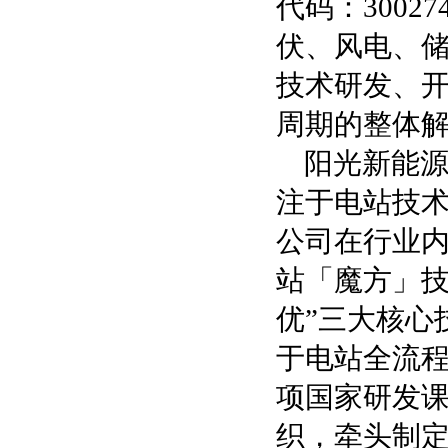
代码：300
伏、风电、
技术研发、
周期的整体
阳光新能
注于电站技
公司在行业
站「魔方」技
优”三大核心
于电站全流
项国家研发
织，牵头制