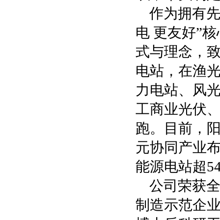
作为拥有先
电 更友好”
式与理念，
电站，在渔
力电站、风
工商业光伏
跑。目前，
元协同产业布
能源电站超5
公司荣获全
制造示范企业