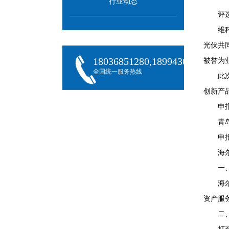
行业动态
评
维
光伏共
18036851280,18994301288,180
被誉为
全国统一服务热线
此
创新产
申
青
申
海
一
海
资产服
二