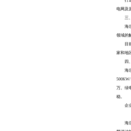
打
电网及
三
海
领域的
目
家和地
四
海
500K
万。绿电
稳。
企
海