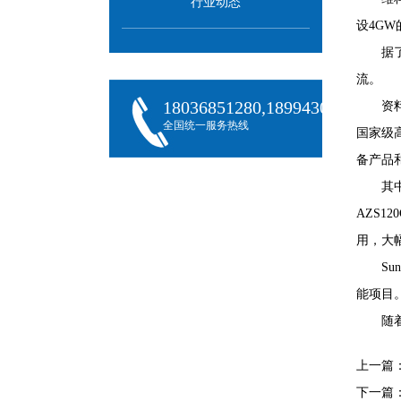
行业动态
设4G
据
流。
18036851280,18994301288,180
资
全国统一服务热线
国家级
备产品
其
AZS
用，大
S
能项目
随
上一篇
下一篇