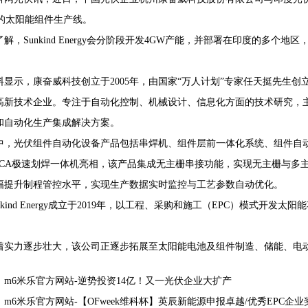
W的太阳能组件生产线。
了解，Sunkind Energy会分阶段开发4GW产能，并部署在印度的多
68407382
料显示，康奋威科技创立于2005年，由国家“万人计划”专家任天挺先生
高新技术企业。专注于自动化控制、机械设计、信息化方面的技术研究，
和自动化生产集成解决方案。
中，光伏组件自动化设备产品包括串焊机、组件层前一体化系统、组件自动化
120CA极速划焊一体机亮相，该产品集成无主栅串接功能，实现无主栅与多
幅提升制程管控水平，实现生产数据实时监控与工艺参数自动优化。
unkind Energy成立于2019年，以工程、采购和施工（EPC）模式开
。
着实力逐步壮大，该公司正逐步拓展至太阳能电池及组件制造、储能、电
：
m6米乐官方网站-逆势投资14亿！又一光伏企业大扩产
：
m6米乐官方网站-【OFweek维科杯】英辰新能源申报卓越/优秀EPC企业