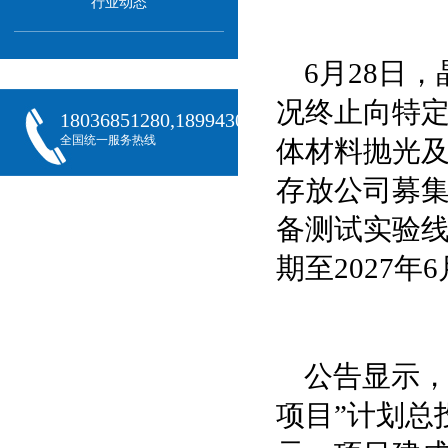
行业动态
6月28日
况终止向特定
18036851280,18994301288,18068407382
全国统一服务热线
体材料抛光及
存放公司募集
备测试实验线
期至2027年6
公告显示，
项目”计划总投