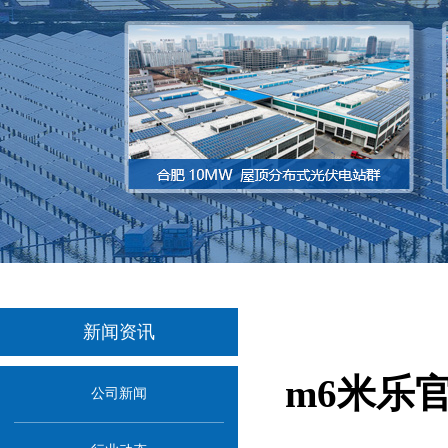
新闻资讯
m6米乐
公司新闻