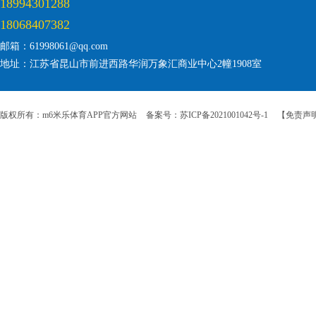
18994301288
18068407382
邮箱：61998061@qq.com
地址：江苏省昆山市前进西路华润万象汇商业中心2幢1908室
版权所有：m6米乐体育APP官方网站
备案号：苏ICP备2021001042号-1
【免责声