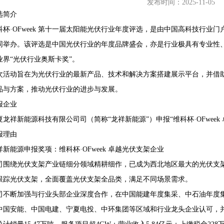
发布时间：2025-11-05
选简介
科杯·OFweek 第十一届太阳能光伏行业年度评选，是由中国高科技行业门户
同举办。该评选是中国光伏行业的年度品牌盛会，亦是行业极具有专业性
68407382
业界“光伏行业奥斯卡奖”。
次活动旨在为光伏行业的最新产品、技术和解决方案搭建展示平台，并借助O
品与方案，推动光伏行业的进步与发展。
报企业
夏龙祥新能源科技有限公司司（简称“龙祥新能源”）申报“维科杯·OFweek
报理由
祥新能源申报奖项：维科杯·OFweek 卓越光伏支架企业
司围绕光伏支架产业链细分领域精耕细作，已成为西北地区最大的光伏支
跟踪光伏支架，全面覆盖光伏支架全品类，满足不同场景需求。
司不断加强与行业头部企业深度合作，在中国能建年度集采、中石油年度
中国安能、中国电建、宁夏电投、中环集团等区域和行业龙头企业认可，并