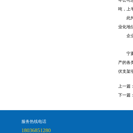
年公司总
吨，上半
此
业化地
企
宁
产的各
伏支架
上一篇
下一篇
服务热线电话
18036851280