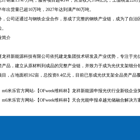
计销量15.47万吨，服务项目超4GW；营业收入5.84亿元；上缴税金228万
年出货量已超10万吨，2027年达到满产80万吨。
外，公司还通过与钢铁企业合作，形成了完整的钢铁产业链，成为了自治
位。
业简介
夏龙祥新能源科技有限公司依托建龙集团技术研发及产业优势，专注于光
类产品，建立从原材料到成品的完整产业链，并致力于成为光伏支架细分领
项目，占地面积162亩，总投资8.4亿元，目前已形成光伏支架全品类产品
：
m6米乐官方网站-【OFweek维科杯】龙祥新能源申报光伏行业新锐企业
：
m6米乐官方网站-【OFweek维科杯】天合光能申报卓越光储融合解决方