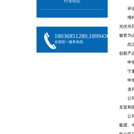
行业动态
评
维
光伏共
18036851280,18994301288,180
被誉为
全国统一服务热线
此
创新产
申
宁
申
龙
公
支架和
公
集团、