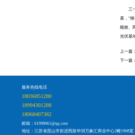
三
基，“
能效、
光伏基地
上一篇
下一篇
服务热线电话
18036851280
18994301288
18068407382
邮箱：61998061@qq.com
地址：江苏省昆山市前进西路华润万象汇商业中心2幢1908室