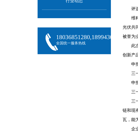
行业动态
评
维
光伏共
18036851280,18994301288,180
被誉为
全国统一服务热线
此
创新产
申
三
申
三
三
链和现
瓦，能
企