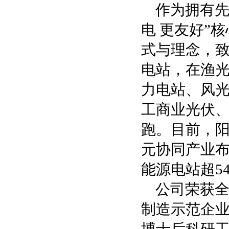
作为拥有先
电 更友好”
式与理念，
电站，在渔
力电站、风
工商业光伏
跑。目前，
元协同产业布
能源电站超5
公司荣获全
制造示范企业