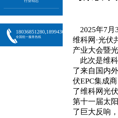
行业动态
2025年7
18036851280,18994301288,18068407382
全国统一服务热线
维科网·光伏共
产业大会暨光
此次是维
了来自国内
伏EPC集成
了维科网光伏
第十一届太
了巨大反响