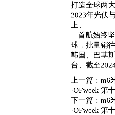
打造全球两大
2023年光伏
上。
首航始终
球，批量销往
韩国、巴基斯
台。截至20
上一篇：
m6
·OFweek
下一篇：
m6
·OFweek