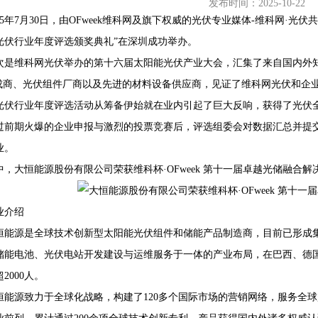
发布时间：2025-10-22
025年7月30日，由OFweek维科网及旗下权威的光伏专业媒体-维科网·光伏共
光伏行业年度评选颁奖典礼”在深圳成功举办。
次是维科网光伏举办的第十六届太阳能光伏产业大会，汇集了来自国内外
68407382
集成商、光伏组件厂商以及先进的材料设备供应商，见证了维科网光伏和企业共
光伏行业年度评选活动从筹备伊始就在业内引起了巨大反响，获得了光伏
过前期火爆的企业申报与激烈的投票竞赛后，评选组委会对数据汇总并提
业。
中，大恒能源股份有限公司荣获维科杯·OFweek 第十一届卓越光储融合解
业介绍
恒能源是全球技术创新型太阳能光伏组件和储能产品制造商，目前已形成
储能电池、光伏电站开发建设与运维服务于一体的产业布局，在巴西、德
2000人。
恒能源致力于全球化战略，构建了120多个国际市场的营销网络，服务全球