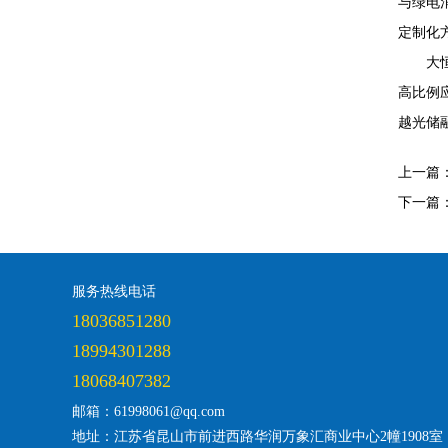
与绿电
定制化
大
高比例
越光储
上一篇
下一篇
服务热线电话
18036851280
18994301288
18068407382
邮箱：61998061@qq.com
地址：江苏省昆山市前进西路华润万象汇商业中心2幢1908室