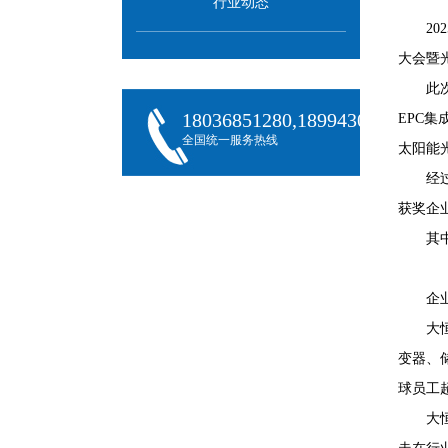
行业动态
2
大会暨
此
18036851280,18994301288,180
EPC
全国统一服务热线
太阳能
经
获奖企
其
企
大
变器、
球员工超
大