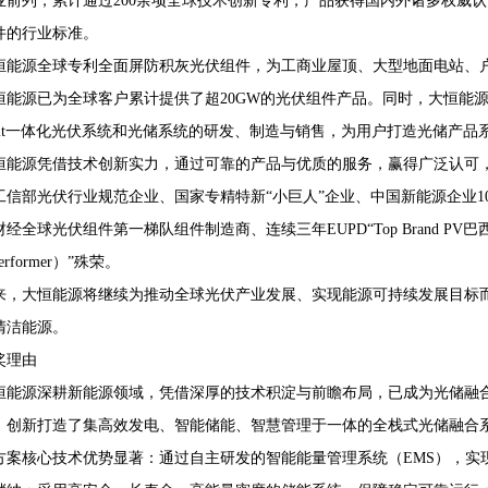
业前列，累计通过200余项全球技术创新专利，产品获得国内外诸多权威
件的行业标准。
恒能源全球专利全面屏防积灰光伏组件，为工商业屋顶、大型地面电站、
恒能源已为全球客户累计提供了超20GW的光伏组件产品。同时，大恒能
arUnit一体化光伏系统和光储系统的研发、制造与销售，为用户打造光储
恒能源凭借技术创新实力，通过可靠的产品与优质的服务，赢得广泛认可，
工信部光伏行业规范企业、国家专精特新“小巨人”企业、中国新能源企业10
经全球光伏组件第一梯队组件制造商、连续三年EUPD“Top Brand PV巴
Performer）”殊荣。
来，大恒能源将继续为推动全球光伏产业发展、实现能源可持续发展目标
清洁能源。
奖理由
恒能源深耕新能源领域，凭借深厚的技术积淀与前瞻布局，已成为光储融
，创新打造了集高效发电、智能储能、智慧管理于一体的全栈式光储融合
方案核心技术优势显著：通过自主研发的智能能量管理系统（EMS），实