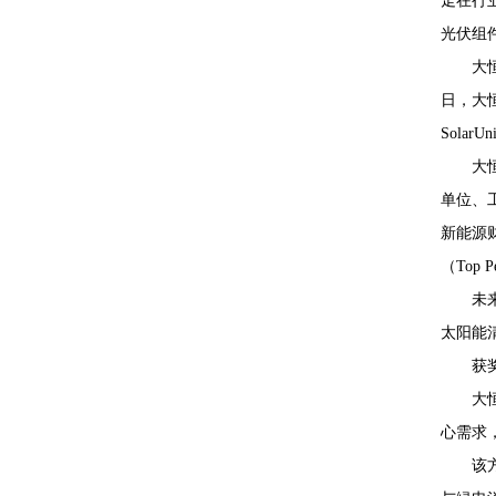
走在行
光伏组
大
日，大
Sol
大
单位、
新能源财
（Top 
未
太阳能
获
大
心需求
该