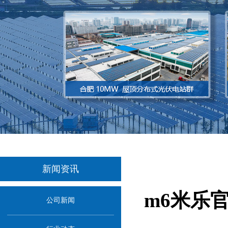
新闻资讯
m6米乐官
公司新闻