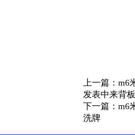
上一篇：
m6
发表中来背板
下一篇：
m6
洗牌