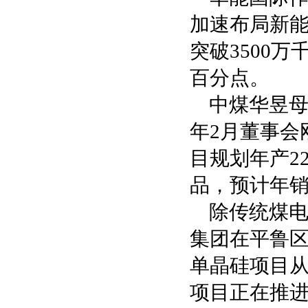
加速布局新能
突破3500万
百分点。
中煤华昱母
年2月董事会
目规划年产2
品，预计年销
除传统煤电
集团在平鲁区
单晶硅项目从
项目正在推进