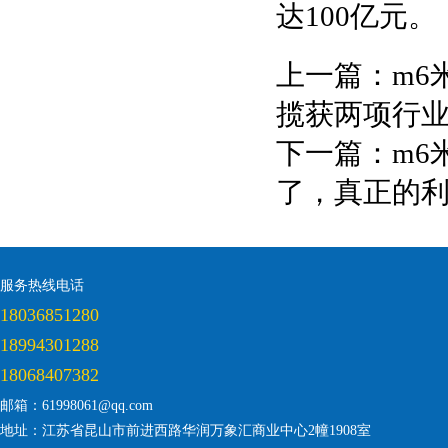
达100亿元。
上一篇：
m6
揽获两项行
下一篇：
m6
了，真正的
服务热线电话
18036851280
18994301288
18068407382
邮箱：61998061@qq.com
地址：江苏省昆山市前进西路华润万象汇商业中心2幢1908室