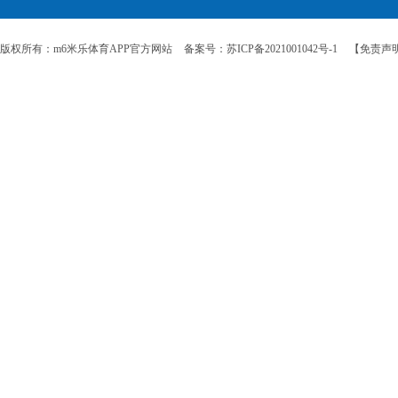
版权所有：m6米乐体育APP官方网站
备案号：苏ICP备2021001042号-1
【免责声