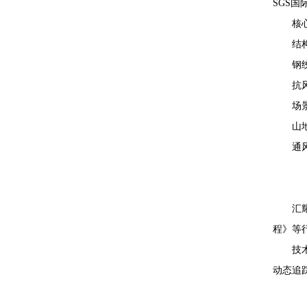
SGS
核
结
钢
抗
场
山
通
汇
程》等
技
动态追踪