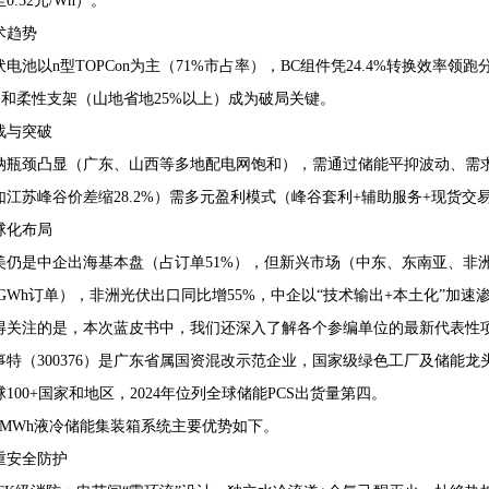
0.52元/Wh）。
术趋势
伏电池以n型TOPCon为主（71%市占率），BC组件凭24.4%转换效率
%）和柔性支架（山地省地25%以上）成为破局关键。
战与突破
纳瓶颈凸显（广东、山西等多地配电网饱和），需通过储能平抑波动、需
如江苏峰谷价差缩28.2%）需多元盈利模式（峰谷套利+辅助服务+现货交
球化布局
美仍是中企出海基本盘（占订单51%），但新兴市场（中东、东南亚、非洲）
8GWh订单），非洲光伏出口同比增55%，中企以“技术输出+本土化”加速
得关注的是，本次蓝皮书中，我们还深入了解各个参编单位的最新代表性
事特（300376）是广东省属国资混改示范企业，国家级绿色工厂及储能
100+国家和地区，2024年位列全球储能PCS出货量第四。
5MWh液冷储能集装箱系统主要优势如下。
重安全防护