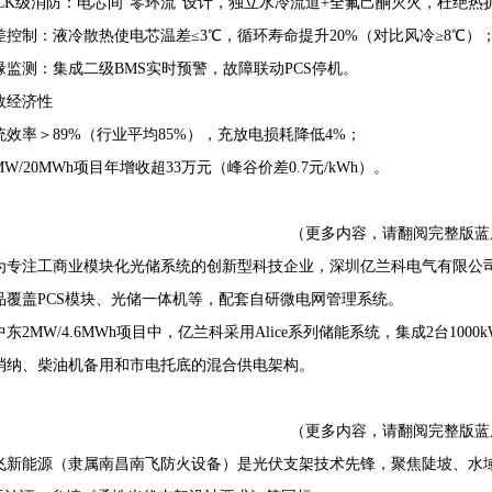
ACK级消防：电芯间“零环流”设计，独立水冷流道+全氟己酮灭火，杜绝热
差控制：液冷散热使电芯温差≤3℃，循环寿命提升20%（对比风冷≥8℃）
缘监测：集成二级BMS实时预警，故障联动PCS停机。
效经济性
统效率＞89%（行业平均85%），充放电损耗降低4%；
MW/20MWh项目年增收超33万元（峰谷价差0.7元/kWh）。
（更多内容，请翻阅完整版蓝
为专注工商业模块化光储系统的创新型科技企业，深圳亿兰科电气有限公司（
品覆盖PCS模块、光储一体机等，配套自研微电网管理系统。
东2MW/4.6MWh项目中，亿兰科采用Alice系列储能系统，集成2台1000k
消纳、柴油机备用和市电托底的混合供电架构。
（更多内容，请翻阅完整版蓝
飞新能源（隶属南昌南飞防火设备）是光伏支架技术先锋，聚焦陡坡、水域