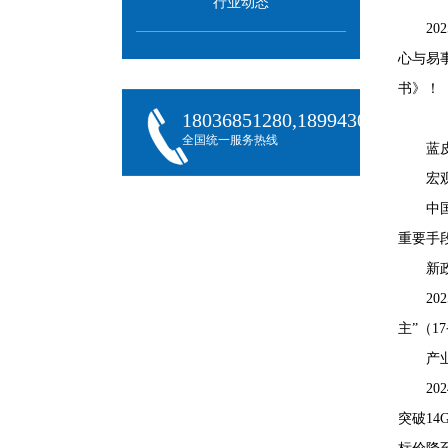
行业动态
2
心与易
书》！
18036851280,18994301288,180
全国统一服务热线
蓝
宏
中
重要手
新
2
主”（
产
2
突破14