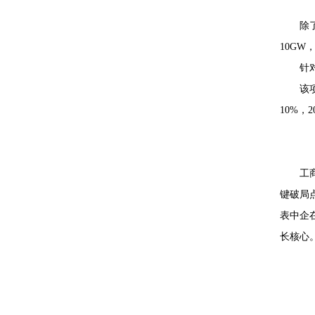
除
10GW
针
该
10%，
工
键破局
表中企
长核心