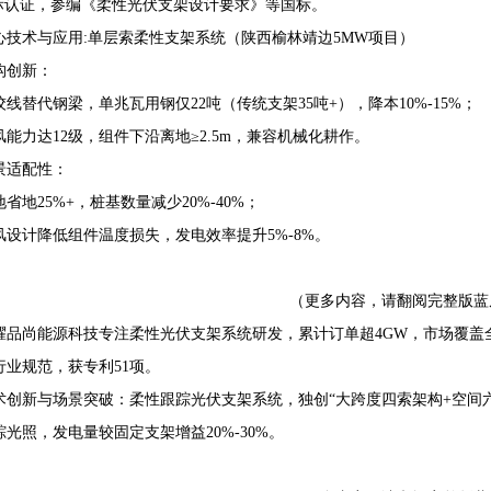
国际认证，参编《柔性光伏支架设计要求》等国标。
心技术与应用:单层索柔性支架系统（陕西榆林靖边5MW项目）
构创新：
绞线替代钢梁，单兆瓦用钢仅22吨（传统支架35吨+），降本10%-15%；
风能力达12级，组件下沿离地≥2.5m，兼容机械化耕作。
景适配性：
地省地25%+，桩基数量减少20%-40%；
风设计降低组件温度损失，发电效率提升5%-8%。
（更多内容，请翻阅完整版蓝
耀品尚能源科技专注柔性光伏支架系统研发，累计订单超4GW，市场覆盖
行业规范，获专利51项。
术创新与场景突破：柔性跟踪光伏支架系统，独创“大跨度四索架构+空间六
光照，发电量较固定支架增益20%-30%。