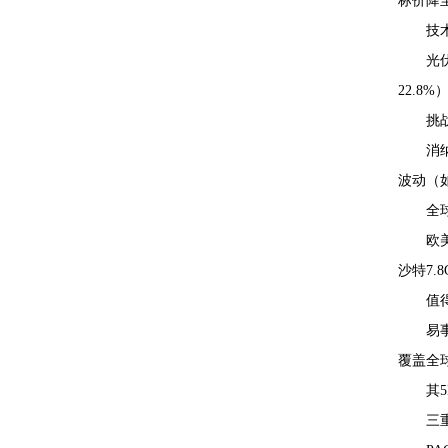
标价降至
技
光
22.8
挑
消
波动（
全
欧
沙特7.
值
易
覆盖全球
其
三