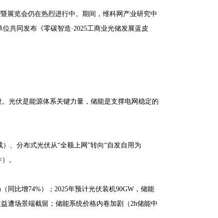
应用大会暨展览会仍在热烈进行中。期间，维科网产业研究中
共同发布《零碳智造·2025工商业光储发展蓝皮
设。光伏是能源体系关键力量，储能是支撑电网稳定的
成）、分布式光伏从“全额上网”转向“自发自用为
件）。
h（同比增74%）；2025年预计光伏装机90GW，储能
，但收益遭场景端截留；储能系统价格内卷加剧（2h储能中