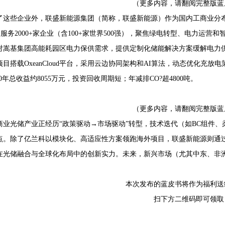
（更多内容，请翻阅完整版蓝
了这些企业外，联盛新能源集团（简称，联盛新能源）作为国内工商业分
，服务2000+家企业（含100+家世界500强），聚焦绿电转型、电力运营和
对嵩基集团高能耗园区电力保供需求，提供定制化储能解决方案缓解电力
项目搭载OxeanCloud平台，采用云边协同架构和AI算法，动态优化充
20年总收益约8055万元，投资回收周期短；年减排CO?超4800吨。
（更多内容，请翻阅完整版蓝
商业光储产业正经历“政策驱动→市场驱动”转型，技术迭代（如BC组件
点。除了亿兰科以模块化、高适应性方案领跑海外项目，联盛新能源则通
在光储融合与全球化布局中的创新实力。未来，新兴市场（尤其中东、非
。
本次发布的蓝皮书将作为福利送
扫下方二维码即可领取