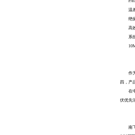
P
温
绝
高
系
10
作
四，产
在中
伏优先
南