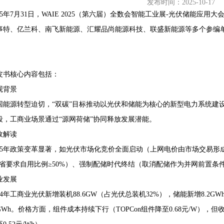
发布时间：2025-10-17
025年7月31日，WAIE 2025（第六届）全数会智能工业展-光伏储能
事特、亿兰科、南飞新能源、汇耀品尚能源科技、联盛新能源等多个参编单位
68407382
皮书核心内容包括：
观背景
国能源转型迫切，“双碳”目标推动以光伏和储能为核心的新型电力系统建
段，工商业场景通过“源网荷储”协同释放发展潜能。
政解读
025年政策变革显著，如光伏市场化竞价全面启动（上网电价由市场交易形
17省要求自用比例≥50%）、强制配储时代终结（取消配储作为并网前置条
业发展
024年工商业光伏新增装机88.6GW（占光伏总装机32%），储能新增8.2GW
GWh。价格方面，组件成本持续下行（TOPCon组件降至0.68元/W）