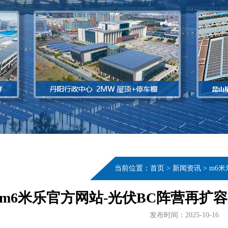
当前位置：
首页
>
新闻资讯
>
m6
m6米乐官方网站-光伏BC阵营再扩
发布时间：2025-10-16