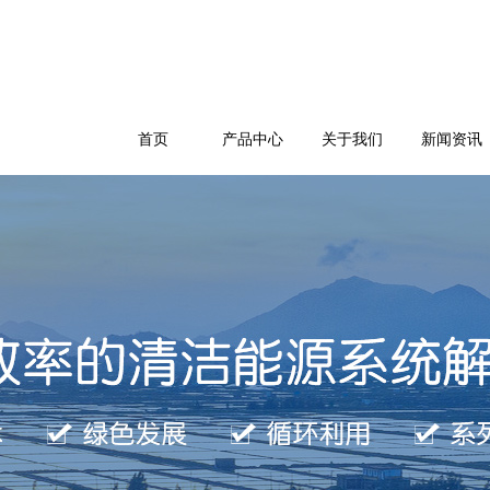
首页
产品中心
关于我们
新闻资讯
公司简介
企业文化