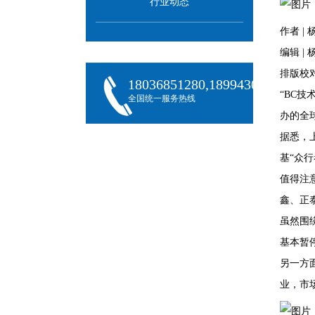
行业动态
作者 | 
编辑 | 
排版校对
18036851280,18994301288,180
“BC
全国统一服务热线
办的全
据悉，
基“众
值得注
鑫、正
虽然围
基本暂
另一方
业，市场