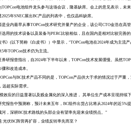
为TOPCon电池组件龙头参与这场会议，隆基缺席。会上的意见表示，未来
2025年SNEC展出BC产品的列表中，也仅晶科缺席。
是业内最早从事TOPCon技术研究并量产的企业，该公司CTO金浩在高管
所选用的技术设备以及装备与PERC比较相似，且在国内是相对比较完善的供应
书》(以下简称《白皮书》）中显示，“TOPCon电池在2024年成为主流产
5年TOPCon技术仍为主流。
证券研报曾指出，自2024年下半年以来，TOPCon技术发展缓慢。虽然T
步骤和改造成本。
OPCon与BC技术产品不同的是，TOPCon产品供大于求的情况过于严重，
W，远超实际需求。
规模效应的日益显著以及贱金属化的深入推进， 其单位生产成本呈现持续
研究报告中预测称，预计未来五年，BC组件出货占比将从2024年的近5%
城河，深耕BC技术路线的头部企业有望率先迎来业绩拐点。”
题:光伏BC阵营再扩容，业绩反转率先而至？