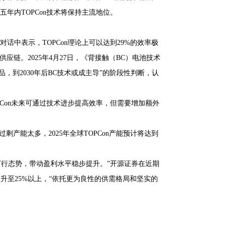
五年内TOPCon技术将保持主流地位。
对话中表示，TOPCon理论上可以达到29%的效率极
链。2025年4月27日，《背接触（BC）电池技术
品，到2030年后BC技术或成主导”的阶段性判断，认
OPCon未来可通过技术进步提高效率，但需要增加额外
过剩产能太多，2025年全球TOPCon产能预计将达到
下行态势，带动盈利水平稳步提升。”开源证券在近期
提升至25%以上，“依托更为良性的供需格局和坚实的