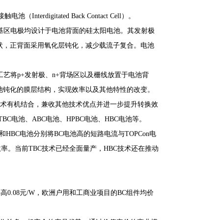
erdigitated Back Contact Cell）。
区电极和基区电极均设计于电池背面的硅太阳电池。其发射极
状，正背面采用氧化层钝化，减少载流子复合。电池
化工艺将p+发射极、n+背场区以及栅线放置于电池背
池钝化的膜层结构，实现效率以及其他特性的改变。
等技术有机结合，兼收其他技术优点并进一步提升转换效
的有TBC电池、ABC电池、HPBC电池、HBC电池等。
和HBC电池分别将BC电池高的短路电流与TOPCon电
率。当前TBC技术已经全面量产，HBC技术还在推动
n组件高0.08元/W，欧洲户用和工商业项目的BC组件均价