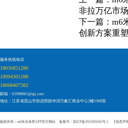
非拉万亿市
下一篇：
m6
创新方案重
服务热线电话
18036851280
18994301288
18068407382
邮箱：61998061@qq.com
地址：江苏省昆山市前进西路华润万象汇商业中心2幢1908室
版权所有：m6米乐体育APP官方网站
备案号：苏ICP备2021001042号-1
【免责声