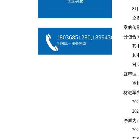
行业动态
8
全
案的传
18036851280,18994301288,180
分包合
全国统一服务热线
其中
其中
对
庭审理
资
材进军
2
2
净额为7
20