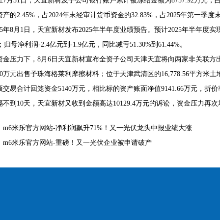
至7月31日，天宜新材及子公司银行账户累计被冻结金额为8757.92万元，占其
产的2.45%，占2024年末经审计货币资金的32.83%，占2025年第一季度末
025年8月1日，天宜新材发布2025年半年度业绩预告。预计2025年半年度实
%；归母净利润-2.4亿元到-1.9亿元，同比减亏51.30%到61.44%。
资金压力下，8月6日天宜新材宣布全资子公司天津天宜将向两家非关联方
50万元出售予珠海格莱利摩擦材料；位于天津武清区的16,778.56平方米
项交易合计回笼资金5140万元，相比标的资产账面净值9141.66万元，折价率
隔不到10天，天宜新材又收到金额高达10129.4万元的诉讼，资金压力再
：
m6米乐官方网站-净利润飙升71%！又一光伏龙头中报业绩大涨
：
m6米乐官方网站-重磅！又一光伏企业被申请破产