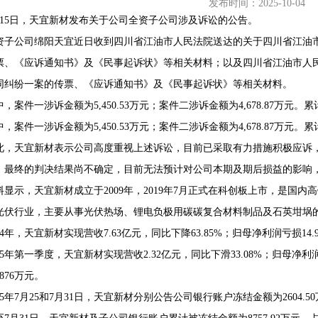
发布时间：2025-10-04
月15日，天宜新材发布关于公司全资子公司涉及诉讼的公告。
资子公司绵阳天宜近日收到四川省江油市人民法院送达的关于四川省江油
票、《应诉通知书》及《民事起诉状》等相关材料；以及四川省江油市人
68407382
同纠纷一案的传票、《应诉通知书》及《民事起诉状》等相关材料。
，案件一涉诉金额为5,450.53万元；案件二涉诉金额为4,678.87万元。累计
，案件一涉诉金额为5,450.53万元；案件二涉诉金额为4,678.87万元。累计
此，天宜新材表示公司高度重视上述诉讼，目前已采取有力措施积极应诉
，最终的判决结果尚不确定，目前无法预计对公司本期及期后损益的影响
料显示，天宜新材成立于2009年，2019年7月正式在科创板上市，是国
光伏行业，主要从事光伏热场、锂电负极用碳碳复合材料制品及石英坩埚
024年，天宜新材实现营收7.63亿元，同比下降63.85%；归母净利润亏损1
025年第一季度，天宜新材实现营收2.32亿元，同比下滑33.08%；归母净
876万元。
25年7月25和7月31日，天宜新材分别公告公司银行账户冻结金额为2604.50万