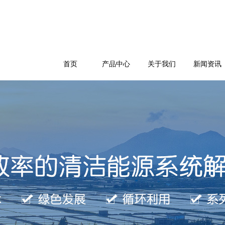
首页
产品中心
关于我们
新闻资讯
公司简介
企业文化