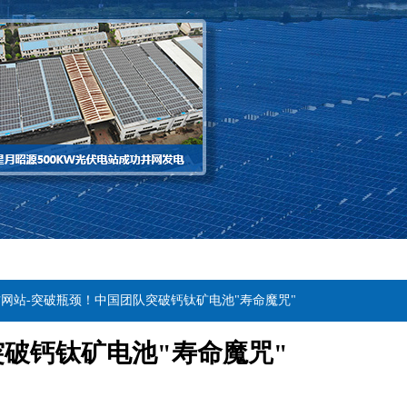
方网站-突破瓶颈！中国团队突破钙钛矿电池"寿命魔咒"
突破钙钛矿电池"寿命魔咒"