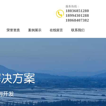
服务热线：
18036851280
18994301288
18068407382
荣誉资质
案例展示
在线留言
联系我们