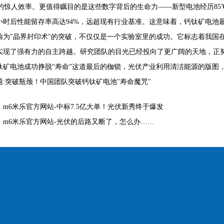
84%的惊人效率。更值得瞩目的是这些数字背后的生命力——新型电池经历8
00小时后性能留存率高达94%，远超现有行业基准。这意味着，钙钛矿电池
喻为"晶界封印术"的突破，不仅仅是一个实验室里的成功。它标志着我国
实现了强有力的自主跨越。研究团队的目光已经投向了更广阔的天地，正
钛矿电池成功挣脱“寿命”这道最后的枷锁，光伏产业利用清洁能源的版图
题:突破瓶颈！中国团队突破钙钛矿电池"寿命魔咒"
：
m6米乐官方网站-中标7.5亿大单！光伏新秀终于爆发
：
m6米乐官方网站-光伏的后路又断了，怎么办……