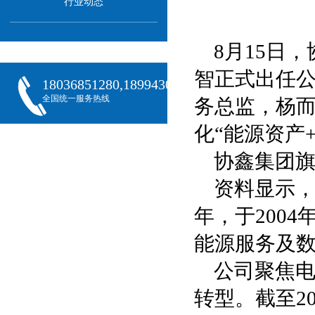
行业动态
8月15日，
智正式出任
18036851280,18994301288,18068407382
全国统一服务热线
务总监，杨
化“能源资产
协鑫集团
资料显示，
年，于200
能源服务及数
公司聚焦
转型。截至2