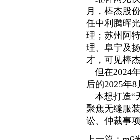
月，棒杰股
任中利腾晖
理；苏州阿
理、阜宁及
才，可见棒
但在202
后的2025
本想打造“
聚焦无缝服
讼、仲裁事
上一篇：
m6