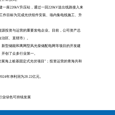
座220kV升压站，通过一回220kV送出线路接入来
025年工作目标为完成光伏组件安装、场内集电线施工、升
新能源投资与运营的重要发电企业。目前，公司资产总
（自治区、直辖市）。
、新型储能和离网型风光柴储配电网等项目的开发建
，开创了众多行业第一。
发展海上桩基固定式光伏项目”；投资运营的青海共和
24年净利润为28.22亿元。
领行业绿色可持续发展