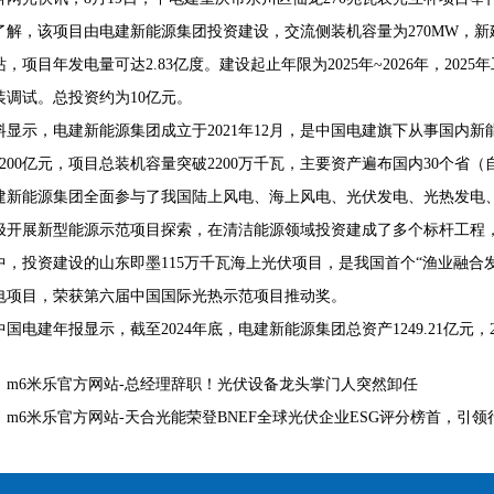
了解，该项目由电建新能源集团投资建设，交流侧装机容量为270MW，新建一
，项目年发电量可达2.83亿度。建设起止年限为2025年~2026年，2
装调试。总投资约为10亿元。
68407382
料显示，电建新能源集团成立于2021年12月，是中国电建旗下从事国内
1200亿元，项目总装机容量突破2200万千瓦，主要资产遍布国内30个省
建新能源集团全面参与了我国陆上风电、海上风电、光伏发电、光热发电
极开展新型能源示范项目探索，在清洁能源领域投资建成了多个标杆工程
中，投资建设的山东即墨115万千瓦海上光伏项目，是我国首个“渔业融合
电项目，荣获第六届中国国际光热示范项目推动奖。
中国电建年报显示，截至2024年底，电建新能源集团总资产1249.21亿元，20
：
m6米乐官方网站-总经理辞职！光伏设备龙头掌门人突然卸任
：
m6米乐官方网站-天合光能荣登BNEF全球光伏企业ESG评分榜首，引