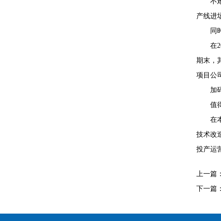
不
产线进
同
在
期末，
项目公
加
值
在
技术改
投产运
上一篇
下一篇