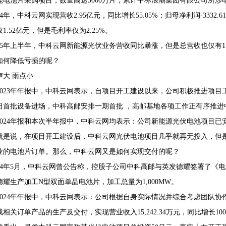
能电池片采购项目，数量高达5000万片，累计中标浪潮集团有限公司所涉电
024年，中科云网实现营收2.95亿元，同比增长55.05%；归母净利润-3332
1.52亿元，但是毛利率仅为2.25%。
025年上半年，中科云网新能源光伏业务营收同比暴涨，但是总营收也仅有1
如何降低亏损的呢？
声大 雨点小
2023年年报中，中科云网表示，自项目开工建设以来，公司积极推进项目
28日首批设备进场，中科高邮安排一期首批 ，高邮基地各项工作正有序推进
2024年报和本次半年报中，中科云网均表示：公司新能源光伏电池项目已
就是说，在项目开工建设后，中科云网光伏电池项目几乎就再无投入，但
业的电池片订单。那么，中科云网又是如何实现交付的呢？
024年5月，中科云网曾公告称，控股子公司中科高邮与英发德耀签署了《
德耀生产加工N型双面单晶电池片，加工总量为1,000MW。
2024年年报中，中科云网表示：公司根据自身实际情况并综合考虑团队
相关订单产品的生产及交付，实现营业收入15,242.34万元，同比增长10