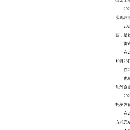
硅太阳
2
实现营收
2
薪，是
雷
在
10月
在
也
能等企
2
托英发
在
方式完成