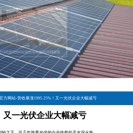
官方网站-营收暴涨1995.25%！又一光伏企业大幅减亏
5%！又一光伏企业大幅减亏
。相较之下，近几年跨界光伏的企业依然处于水深火热