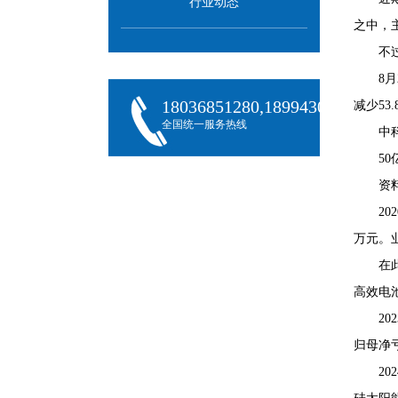
行业动态
之中，
不
8
18036851280,18994301288,180
减少53
全国统一服务热线
中
5
资
20
万元。
在
高效电
2
归母净亏
2