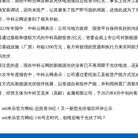
难看出，虽然中科云网宣称其光伏电池项目总投资50亿元，事实上在开工建
场安装调试，还尚未投产，让其避免了投产即亏损的局面，还借此成为了
时，中科云网还拿到了相关补贴。
2023年年报中，中科云网表示：公司与地方政府、国资平台保持良好的
其通过股权和债权方式向中科高邮投资2亿元；管委会就上市公司对新能源项
司基础设施（厂房）补贴1200万元，各方有较强的意愿和执行力来共同助
码光伏
得注意的是，现在中科云网的新能源光伏业务已不再局限于光伏电池，还
本次半年度报告中，中科云网表示：公司通过委托加工及租赁产线方式完
造方式向新能源光伏组件拓展，以形成自有组件产能，并利用闲置厂房新
营，经营主体为中科艾克米（高邮）金属有限公司，于2025年8月中旬向
：
m6米乐官方网站-总投资30亿！又一新型光伏项目环评公示
：
m6米乐官方网站-136号文时代，创维后悔干光伏了吗？