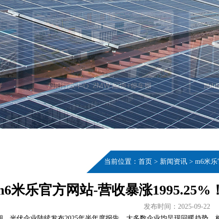
当前位置：
首页
>
新闻资讯
>
m6米乐
m6米乐官方网站-营收暴涨1995.2
发布时间：2025-09-22
期，光伏企业陆续发布2025年半年度报告，大多数企业均呈现回暖趋势