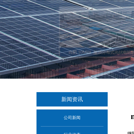
新闻资讯
公司新闻
继