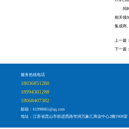
TOPC
同
相关领
集成商
上一篇
下一篇
服务热线电话
18036851280
18994301288
18068407382
邮箱：61998061@qq.com
地址：江苏省昆山市前进西路华润万象汇商业中心2幢1908室