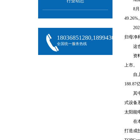
行业动态
8
49.2
2
18036851280,18994301288,180
归母净利
全国统一服务热线
这
资
上市。
自
188.
其
式设备
太阳能
在
打造成