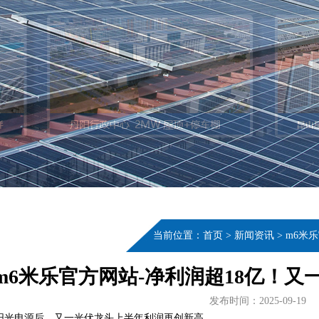
当前位置：
首页
>
新闻资讯
>
m6米
m6米乐官方网站-净利润超18亿！
发布时间：2025-09-19
阳光电源后，又一光伏龙头上半年利润再创新高。