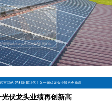
乐官方网站-净利润超18亿！又一光伏龙头业绩再创新高
又一光伏龙头业绩再创新高