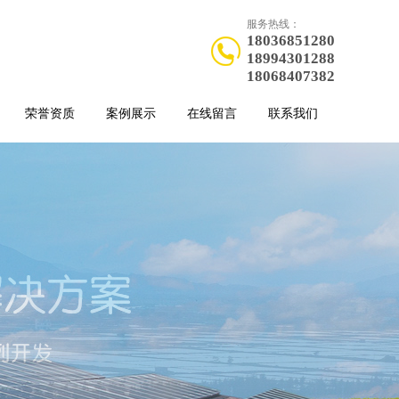
服务热线：
18036851280
18994301288
18068407382
荣誉资质
案例展示
在线留言
联系我们