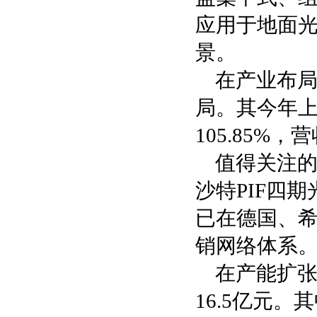
应用于地面
景。
在产业布
局。其今年上
105.85%
值得关注
沙特PIF四
已在德国、
销网络体系
在产能扩
16.5亿元。