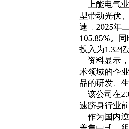
上能电气
型带动光伏
速，2025
105.85%
投入为1.32
资料显示，
术领域的企
品的研发、
该公司在2
速跻身行业前
作为国内
盖集中式、