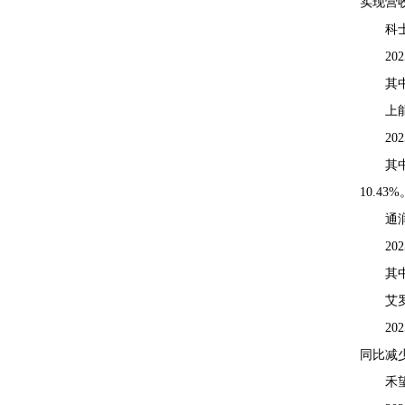
实现营收
科
20
其
上
20
其
10.43%
通
20
其
艾
20
同比减少
禾