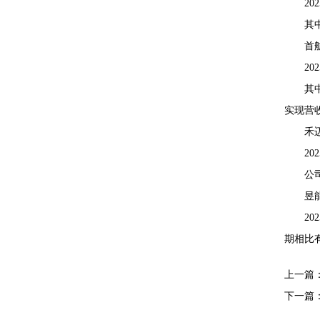
20
其
首
20
其
实现营收
禾
20
公
昱
2
期相比
上一篇
下一篇