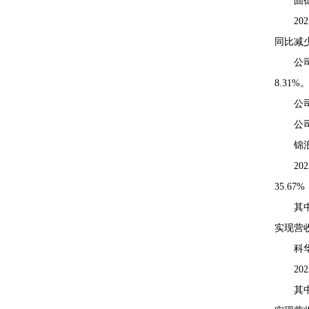
固
20
同比减少
公
8.31%
公
公
锦
2
35.6
其
实现营收
科
2
其