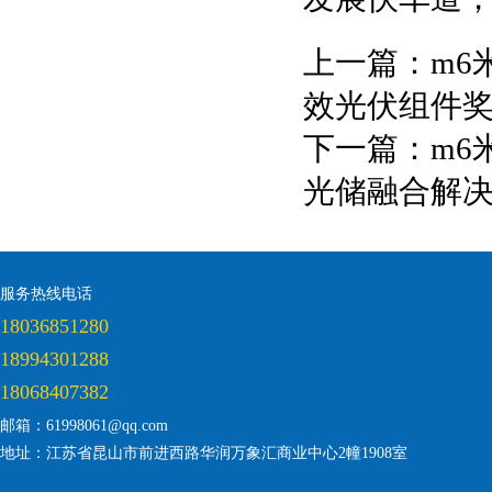
上一篇：
m6
效光伏组件
下一篇：
m6
光储融合解
服务热线电话
18036851280
18994301288
18068407382
邮箱：61998061@qq.com
地址：江苏省昆山市前进西路华润万象汇商业中心2幢1908室