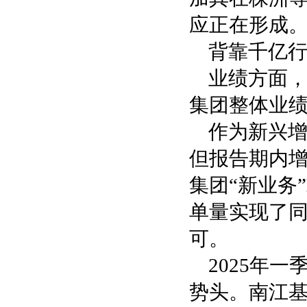
应正在形成
背靠千亿
业绩方面，
集团整体业
作为新兴
但报告期内
集团“新业务
单量实现了
可。
2025年
势头。南江