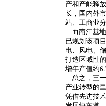
产和产能释
长，国内外
站、工商业
而南江基
已规划该项
电、风电、
打造区域性
增年产值约6.
总之，三一
产业转型的
凭借先进技
发展快车道