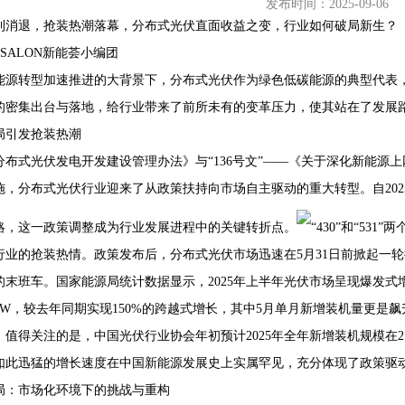
发布时间：2025-09-06
利消退，抢装热潮落幕，分布式光伏直面收益之变，行业如何破局新生？
NE-SALON新能荟小编团
能源转型加速推进的大背景下，分布式光伏作为绿色低碳能源的典型代表
68407382
的密集出台与落地，给行业带来了前所未有的变革压力，使其站在了发展
局引发抢装热潮
分布式光伏发电开发建设管理办法》与“136号文”——《关于深化新能源
施，分布式光伏行业迎来了从政策扶持向市场自主驱动的重大转型。自202
略，这一政策调整成为行业发展进程中的关键转折点。
“430”和“5
行业的抢装热情。政策发布后，分布式光伏市场迅速在5月31日前掀起一
的末班车。国家能源局统计数据显示，2025年上半年光伏市场呈现爆发
85GW，较去年同期实现150%的跨越式增长，其中5月单月新增装机量更是飙
。值得关注的是，中国光伏行业协会年初预计2025年全年新增装机规模在21
如此迅猛的增长速度在中国新能源发展史上实属罕见，充分体现了政策驱
局：市场化环境下的挑战与重构