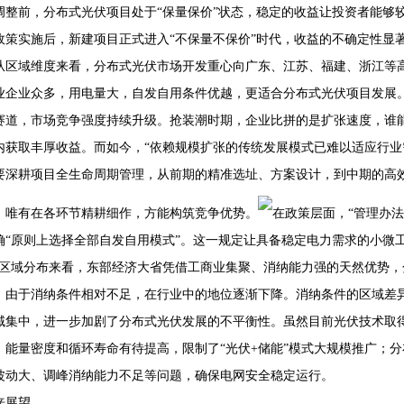
调整前，分布式光伏项目处于“保量保价”状态，稳定的收益让投资者能够
日政策实施后，新建项目正式进入“不保量不保价”时代，收益的不确定性
从区域维度来看，分布式光伏市场开发重心向广东、江苏、福建、浙江等
业企业众多，用电量大，自发自用条件优越，更适合分布式光伏项目发展。
赛道，市场竞争强度持续升级。抢装潮时期，企业比拼的是扩张速度，谁
内获取丰厚收益。而如今，“依赖规模扩张的传统发展模式已难以适应行业
要深耕项目全生命周期管理，从前期的精准选址、方案设计，到中期的高
，唯有在各环节精耕细作，方能构筑竞争优势。
在政策层面，“管理办
确“原则上选择全部自发自用模式”。这一规定让具备稳定电力需求的小微
从区域分布来看，东部经济大省凭借工商业集聚、消纳能力强的天然优势
，由于消纳条件相对不足，在行业中的地位逐渐下降。消纳条件的区域差
域集中，进一步加剧了分布式光伏发展的不平衡性。虽然目前光伏技术取
，能量密度和循环寿命有待提高，限制了“光伏+储能”模式大规模推广；
波动大、调峰消纳能力不足等问题，确保电网安全稳定运行。
来展望