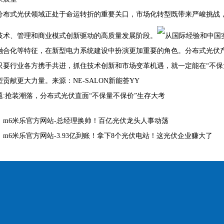
分布式光伏领域正处于命运转折的重要关口，市场化转型既带来严峻挑战
技术、管理和商业模式创新驱动的高质量发展阶段。
从国际经验和中国
融合化等特征，在新型电力系统建设中扮演更加重要的角色。分布式光伏
只要行业各方携手共进，抓住技术创新和市场变革机遇，就一定能在“不保
贡献更大力量。来源：NE-SALON新能荟YY
题:抢装潮落，分布式光伏直面“不保量不保价”生存大考
：
m6米乐官方网站-总经理换帅！百亿光伏龙头人事动荡
：
m6米乐官方网站-3.93亿到账！拿下8个光伏电站！这光伏企业赚大了