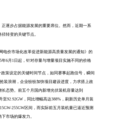
，正逐步占据能源发展的重要席位。然而，近期一系
路径转变的关键节点。
上网电价市场化改革促进新能源高质量发展的通知》的
5年6月1日起，针对存量与增量项目实施不同的价格
31”两个政策设定的关键时间节点，如同赛事起跑信号，瞬间
轮抢装浪潮，企业纷纷加快项目建设进度，力求搭上政
式增长态势。前五个月国内新增光伏装机容量达到
升至92.92GW，同比增幅高达388%，刷新历史单月装
5GW-255GW区间，而实际前五月装机量已逼近预测
动下市场的爆发力。