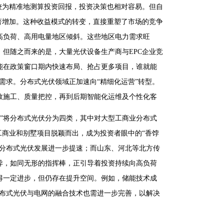
较为精准地测算投资回报，投资决策也相对容易。但自
显著增加。这种收益模式的转变，直接重塑了市场的竞争
高负荷、高用电量地区倾斜。这些地区电力需求旺
但随之而来的是，大量光伏设备生产商与EPC企业竞
能在政策窗口期内快速布局、抢占更多项目，谁就能
需求。分布式光伏领域正加速向“精细化运营”转型。
效施工、质量把控，再到后期智能化运维及个性化客
法”将分布式光伏分为四类，其中对大型工商业分布式
工商业和别墅项目脱颖而出，成为投资者眼中的“香饽
，分布式光伏发展进一步提速；而山东、河北等北方传
异，如同无形的指挥棒，正引导着投资持续向高负荷
得一定进步，但仍存在提升空间。例如，储能技术成
分布式光伏与电网的融合技术也需进一步完善，以解决