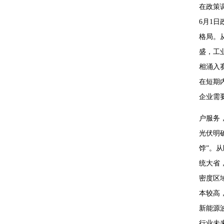
在政策
6月1
格局。
盛，工
相涌入
在短期
企业需
户服务
光伏明
饽”。
统大省
密度区
本较高
新能源
行业未