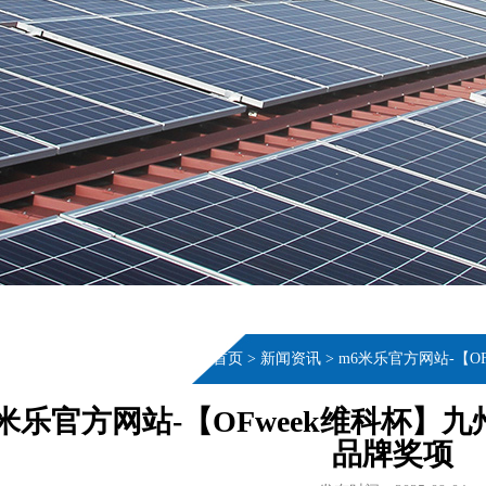
当前位置：
首页
>
新闻资讯
>
m6米乐官方网站-【
6米乐官方网站-【OFweek维科杯
品牌奖项