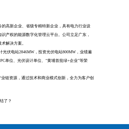
服务的高新企业、省级专精特新企业，具有电力行业设
知识产权的能源数字化管理云平台。公司立足广东，
技术解决方案。
计光伏电站2846MW，投资光伏电站800MW，业绩遍
C单位、光伏设计单位、“黄埔首批绿+企业”等荣
产业链资源，通过技术和商业模式创新，全力为客户创
终结了？