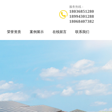
服务热线：
18036851280
18994301288
18068407382
荣誉资质
案例展示
在线留言
联系我们