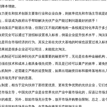
的降本增效。
自力更生和技术创新主要靠行业和企业自身，则效率优先和市场主导就是
先，应该成为政府出手帮助解决光伏产业产能过剩问题最好的抓手！
推动落后产能退出市场，但我们又不能武断地画一条线规定转化率高于多
政府完全可以通过下游招标设置准入标准，倒逼企业提升技术水平，淘汰
也是符合市场经济的行为。其实之前在光伏大基地的时候也设置过准入标
结果就是很多企业还可以苟活，未能批次淘汰。
入机制还可以延伸到光伏产业最重要的融资环节，无论是在各种金融机构
必须在技术和成本上都具备领先优势，而且是已经可以量产的效率，避免
入机制外，还需建立严格的追责制度，如果出现融资目标和最终落地有出
低市场无序扩张的意愿。
入制度，相当于定向扶持了那些更优质、更有竞争优势的光伏企业，它们
是市场主导，中国光伏产业是全世界光伏产业中最市场化的，应该让市场
作的难度。另外，鼓励市场充分竞争，放开市场并购整合限制。总之，这
反应该鼓励市场充分竞争，在竞争中将落后产能淘汰出局。