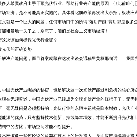
很多人希冀政府出手干预光伏行业、帮助行业去产能的原因，但此前咱们
市场经济，是不可能真正实施的。具体看此前政策再次出大杀招，板块应
定义就是一个巨大的问题，任何市场口中的所谓“落后产能”背后都是很多
可能粗暴地一关了之，别忘了，咱们是社会主义市场经济！
府这次该如何拯救光伏行业呢？
府救光伏的正确姿势
于解决产能问题，而且答案就藏在这次座谈会通稿里黄框那句话——我国
去中国光伏产业崛起的秘密，也是解决这一次光伏产能过剩危机的核心所
生现在无须赘述，中国光伏产业已经成为全球光伏产业的扛把子了，无需
新，毫无疑问是必须坚持的，光伏行业的永恒主题就是降本增效，光伏产
型能源的优势，只有坚持技术创新，持续降本增效，才能不断提升光伏相
结构中的占比，市场空间才能不断提升。
但不应该像一些评论说的放弃在技术上的研发投入，反而应该持续加大投