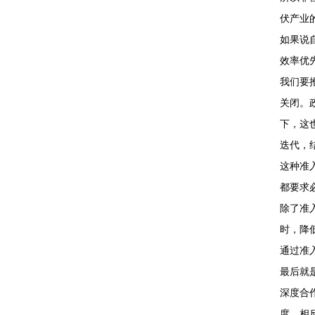
伏产业
如果说
效率优
我们要
关闭。
下，这
迭代，
这种准
都要求
除了准
时，降
通过准
最后就
深度合
度，相