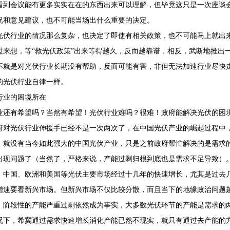
看到会议能有更多实实在在的东西出来可以理解，但毕竟这只是一次座谈
况和意见建议，也不可能当场出什么重要的决定。
光伏行业的情况那么复杂，也决定了即使有相关政策，也不可能马上就出
过来想，等“救光伏政策”出来等得越久，反而越靠谱，相反，武断地推出
不就是对光伏行业长期没有帮助，反而可能有害，非但无法加速行业尽快
的光伏行业自律一样。
伏行业的困境所在
业还有希望吗？当然有希望！光伏行业难吗？很难！政府能解决光伏的困
府对光伏行业伸援手已经不是一次两次了，在中国光伏产业的崛起过程中
，就没有当今如此强大的中国光伏产业，只是之前政府帮忙解决的是需求
出现问题了（当然了，严格来说，产能过剩归根到底也是需求不足导致）
，中国、欧洲和美国等光伏主要市场经过十几年的快速增长，尤其是过去
增速要看新兴市场。但新兴市场不仅比较分散，而且当下的地缘政治问题
，阶段性的产能严重过剩依然成为事实，大多数光伏环节的产能是需求的
况下，希冀通过需求快速增长消化产能已然不现实，就只有通过去产能的