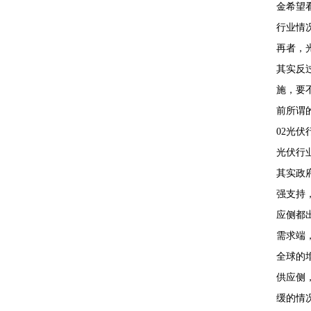
金希望
行业情
再者，
其实反
施，要
前所谓
02光
光伏行
其实政
强支持
应侧都
需求端
全球的
供应侧
缓的情