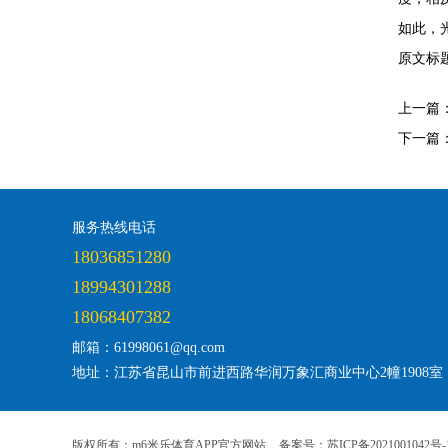
如此，
原文标
上一篇
下一篇
服务热线电话
18036851280
18994301288
18068407382
邮箱：61998061@qq.com
地址：江苏省昆山市前进西路华润万象汇商业中心2幢1908室
版权所有：m6米乐体育APP官方网站
备案号：苏ICP备2021001042号-