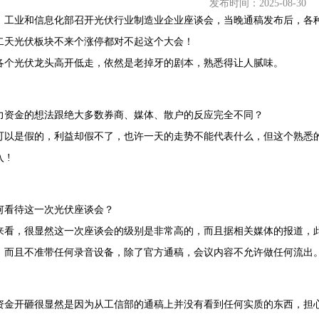
发布时间：2025-08-30
日，工业和信息化部召开光伏行业制造业企业座谈会，当晚通稿发布后，各
二天光伏板块不来个涨停都对不起这个大会！
各个光伏龙头高开低走，依然是老掉牙的剧本，熟悉得让人腻味。
68407382
力资金的想法跟绝大多数券商、媒体、散户的反应完全不同？
可以是假的，利益却假不了，也许一天的走势不能代表什么，但这个熟悉
 !
如何看待这一次光伏座谈会？
来看，很显然这一次座谈会的级别是非常高的，而且据相关媒体的报道，此
，而且不准带任何录音设备，除了官方通稿，会议内容不允许做任何流出
资金开砸很显然是因为从工信部的通稿上并没有看到任何实质的东西，担