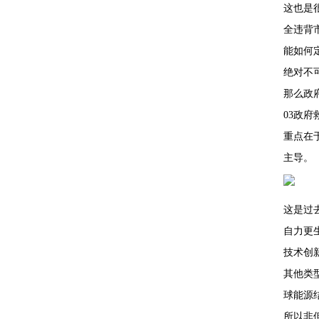
这也是
全违背
能如何
绝对不
那么政
03政
重点在
主导。
这是过
自力更
技术创
其他类
球能源
所以非