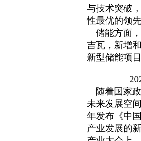
与技术突破
性最优的领
储能方面，
吉瓦，新增和
新型储能项
2
随着国家
未来发展空
年发布《中
产业发展的新
产业大会上