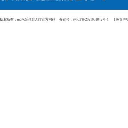
版权所有：m6米乐体育APP官方网站
备案号：苏ICP备2021001042号-1
【免责声