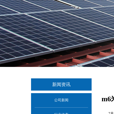
新闻资讯
m6
公司新闻
7