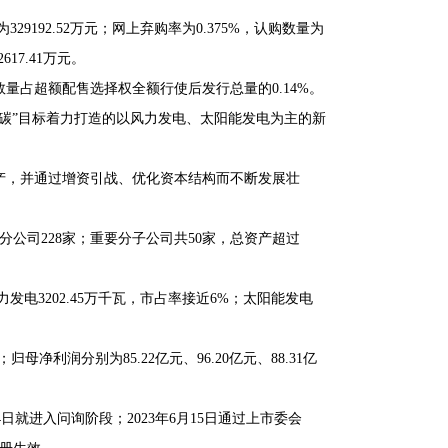
29192.52万元；网上弃购率为0.375%，认购数量为
617.41万元。
量占超额配售选择权全额行使后发行总量的0.14%。
碳”目标着力打造的以风力发电、太阳能发电为主的新
资产，并通过增资引战、优化资本结构而不断发展壮
家、分公司228家；重要分子公司共50家，总资产超过
风力发电3202.45万千瓦，市占率接近6%；太阳能发电
元；归母净利润分别为85.22亿元、96.20亿元、88.31亿
4日就进入问询阶段；2023年6月15日通过上市委会