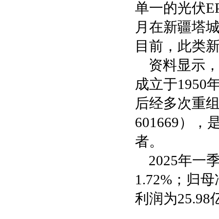
单一的光伏E
月在新疆塔城
目前，此类新
资料显示
成立于195
后经多次重组
601669
者。
2025年一
1.72%；归
利润为25.9