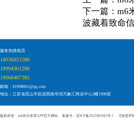
下一篇：
m6
波藏着致命
服务热线电话
18036851280
18994301288
18068407382
邮箱：61998061@qq.com
地址：江苏省昆山市前进西路华润万象汇商业中心2幢1908室
版权所有：m6米乐体育APP官方网站
备案号：苏ICP备2021001042号-1
【免责声