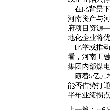
在此背景
河南资产与
府项目资源—
地化企业将
此举或推
看，河南工
集团内部煤电
随着5亿元
能否借势打通
半年业绩拐
上一篇：
m6