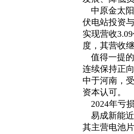
中原金太
伏电站投资与
实现营收3.0
度，其营收继续
值得一提
连续保持正
中于河南，
资本认可。
2024年亏
易成新能
其主营电池