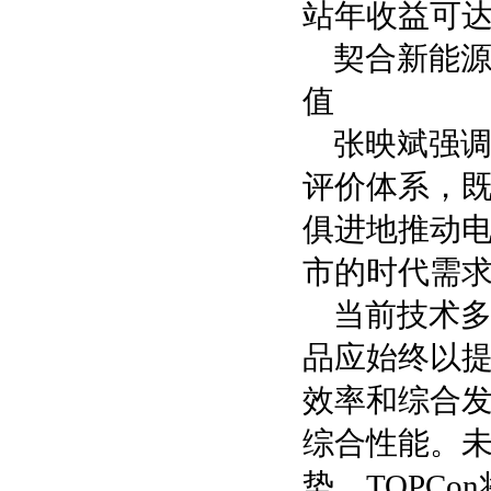
站年收益可
契合新能源
值
张映斌强调
评价体系，
俱进地推动
市的时代需
当前技术
品应始终以提
效率和综合
综合性能。未
势，TOPCo