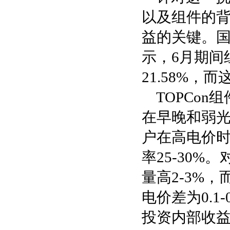
以及组件的
益的关键。
示，6月期间
21.58%
TOPCo
在早晚和弱
户在高电价
率25-30%。
量高2-3%
电价差为0.1-
投资内部收益率