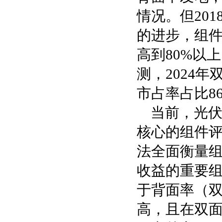
情况。但20
的进步，组件
高到80%以
测，2024年
市占率占比86
当前，光
核心的组件
法全面衡量
收益的重要组成
于背面率（双面
高，且在双面