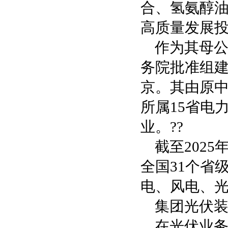
合、氢氨醇
高质量发展
作为其母公
务院批准组建
京。其由原
所属15省电
业。??
截至202
全国31个省
电、风电、
集团光伏装
在光伏业务