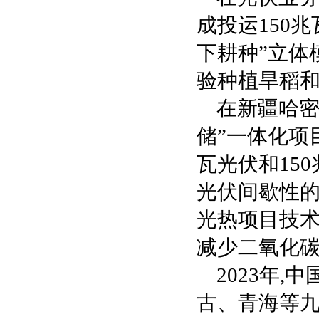
成投运150
下耕种”立体
验种植旱稻
在新疆哈密
储”一体化项
瓦光伏和15
光伏间歇性的
光热项目技术
减少二氧化碳排
2023年
古、青海等九