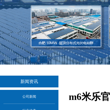
新闻资讯
m6米乐
公司新闻