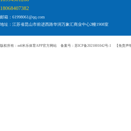
18068407382
邮箱：61998061@qq.com
地址：江苏省昆山市前进西路华润万象汇商业中心2幢1908室
版权所有：m6米乐体育APP官方网站
备案号：苏ICP备2021001042号-1
【免责声