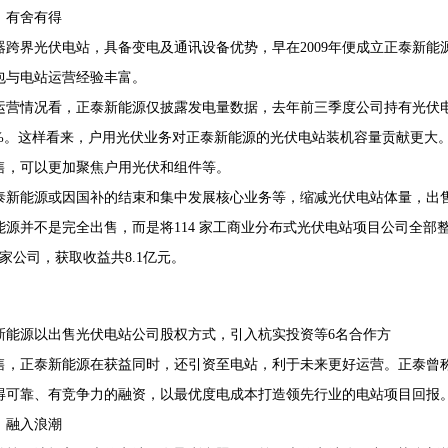
，有舍有得
器跨界光伏电站，具备变电及通讯设备优势，早在2009年便成立正泰新
包与电站运营经验丰富。
运营情况看，正泰新能源仅披露发电量数据，去年前三季度公司持有光伏
0%。这样看来，户用光伏业务对正泰新能源的光伏电站装机容量贡献更大
售，可以更加聚焦户用光伏和组件等。
泰新能源或因国补的结束和集中发展核心业务等，缩减光伏电站体量，出
能源并不是完全出售，而是将114 家工商业分布式光伏电站项目公司全部
家公司，获取收益共8.1亿元。
新能源以出售光伏电站公司股权方式，引入杭实投资等6名合作方
售，正泰新能源在获益同时，还引资至电站，利于未来更好运营。正泰曾称
得可靠、有竞争力的融资，以最优度电成本打造领先行业的电站项目回报
，融入浪潮