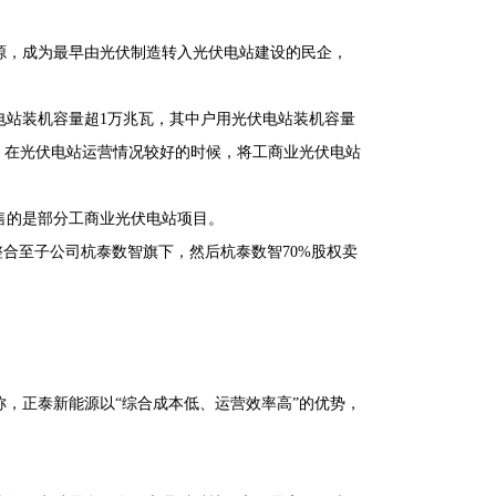
能源，成为最早由光伏制造转入光伏电站建设的民企，
电站装机容量超1万兆瓦，其中户用光伏电站装机容量
。在光伏电站运营情况较好的时候，将工商业光伏电站
售的是部分工商业光伏电站项目。
整合至子公司杭泰数智旗下，然后杭泰数智70%股权卖
，正泰新能源以“综合成本低、运营效率高”的优势，
。