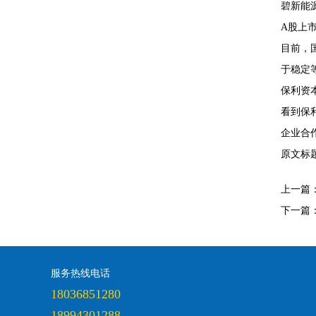
碧新能
A股上
目前，
于稳定
保利资
看到保
企业合
原文标
上一篇
下一篇
服务热线电话
18036851280
18994301288