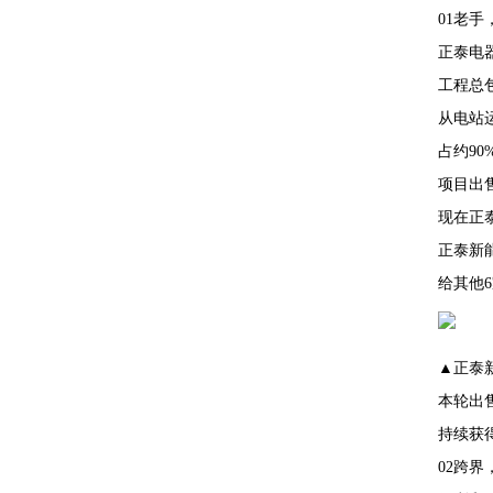
01老手
正泰电
工程总
从电站
占约9
项目出
现在正
正泰新
给其他6
▲正泰
本轮出
持续获
02跨界