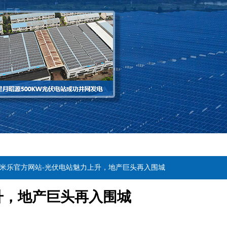
6米乐官方网站-光伏电站魅力上升，地产巨头再入围城
升，地产巨头再入围城