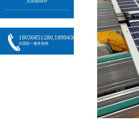
太阳能组件
18036851280,18994301288,18068407382
全国统一服务热线