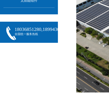
太阳能组件
18036851280,18994301288,18068407382
全国统一服务热线