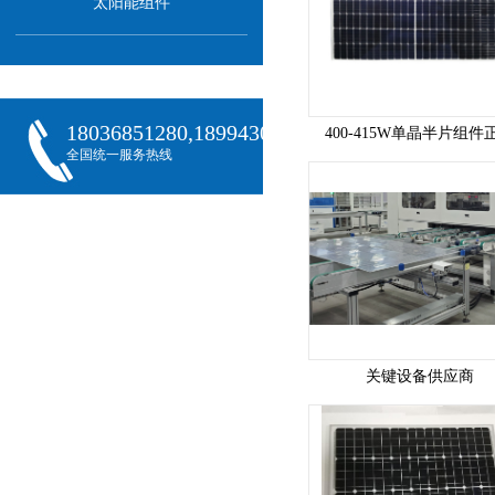
太阳能组件
18036851280,18994301288,18068407382
400-415W单晶半片组件
全国统一服务热线
关键设备供应商